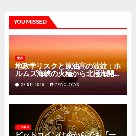
YOU MISSED
世界
地政学リスクと原油高の波紋：ホ
ルムズ海峡の火種から北極海開発
の「幻想」まで
28 5月 2026
7FIYXLTCY3
ビジネス
ビットコインは今からでも「一