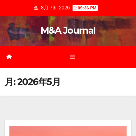
Skip
金. 8月 7th, 2026
1:09:36 PM
to
content
M&A Journal
月:
2026年5月