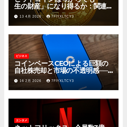
生の財産」になり得るか：関連企
業の動向と長期的な資産価値
13 4月 2026
7FIYXLTCY3
ビジネス
コインベースCEOによる巨額の
自社株売却と市場の不透明感──5
億ドル超の「売り」が示唆する
16 2月 2026
7FIYXLTCY3
もの
エンタメ