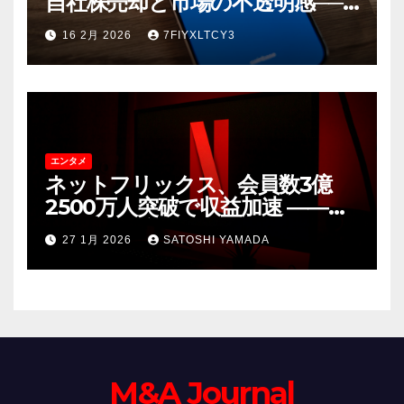
自社株売却と市場の不透明感──5
億ドル超の「売り」が示唆する
16 2月 2026
7FIYXLTCY3
もの
エンタメ
ネットフリックス、会員数3億
2500万人突破で収益加速 ――
2026年は広告事業とスペイン発
27 1月 2026
SATOSHI YAMADA
コンテンツに注力
M&A Journal