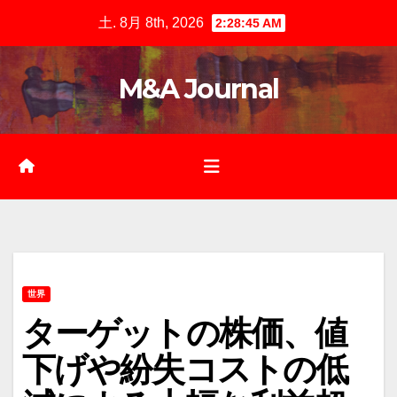
Skip
土. 8月 8th, 2026
2:28:46 AM
to
content
M&A Journal
世界
ターゲットの株価、値
下げや紛失コストの低