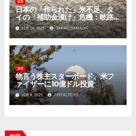
世界
日本の「作られた」米不足、タ
イの「補助金漬け」危機：岐路に
立つアジアのコメ生産
11月 14, 2025
TAKAO YAMADA
世界
物言う株主スターボード、米フ
ァイザーに10億ドル投資
10月 8, 2025
7FIYXLTCY3