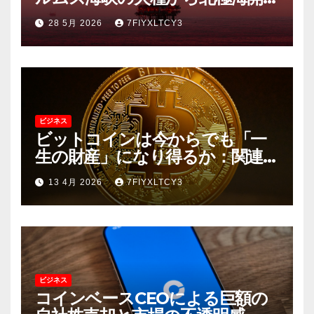
の「幻想」まで
28 5月 2026
7FIYXLTCY3
ビジネス
ビットコインは今からでも「一
生の財産」になり得るか：関連企
業の動向と長期的な資産価値
13 4月 2026
7FIYXLTCY3
ビジネス
コインベースCEOによる巨額の