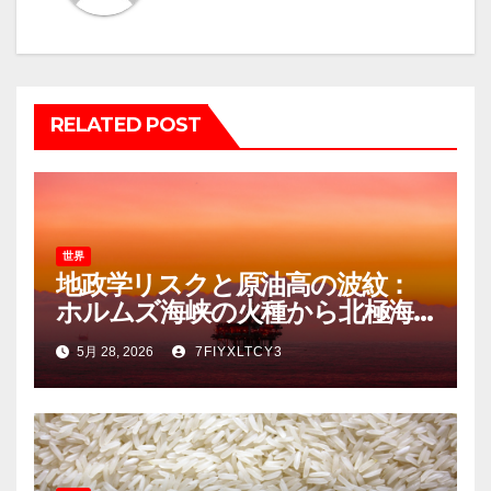
ョ
ン
RELATED POST
世界
地政学リスクと原油高の波紋：
ホルムズ海峡の火種から北極海
開発の「幻想」まで
5月 28, 2026
7FIYXLTCY3