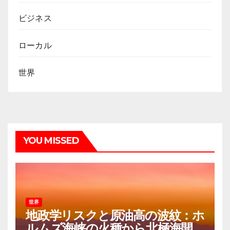
ビジネス
ローカル
世界
YOU MISSED
世界
地政学リスクと原油高の波紋：ホ
ルムズ海峡の火種から北極海開発