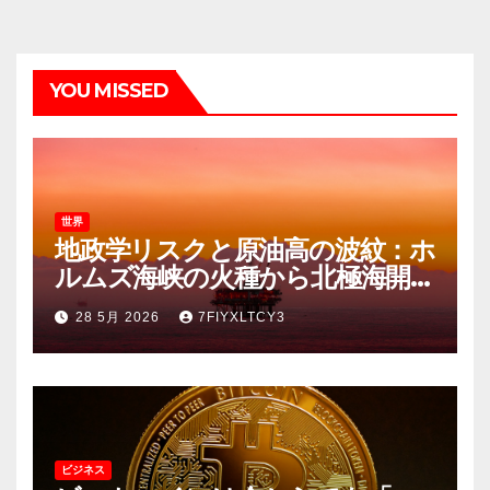
YOU MISSED
世界
地政学リスクと原油高の波紋：ホ
ルムズ海峡の火種から北極海開発
の「幻想」まで
28 5月 2026
7FIYXLTCY3
ビジネス