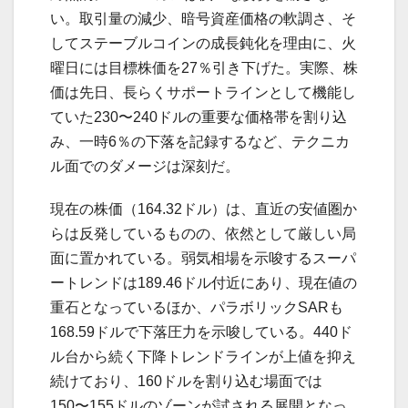
い。取引量の減少、暗号資産価格の軟調さ、そ
してステーブルコインの成長鈍化を理由に、火
曜日には目標株価を27％引き下げた。実際、株
価は先日、長らくサポートラインとして機能し
ていた230〜240ドルの重要な価格帯を割り込
み、一時6％の下落を記録するなど、テクニカ
ル面でのダメージは深刻だ。
現在の株価（164.32ドル）は、直近の安値圏か
らは反発しているものの、依然として厳しい局
面に置かれている。弱気相場を示唆するスーパ
ートレンドは189.46ドル付近にあり、現在値の
重石となっているほか、パラボリックSARも
168.59ドルで下落圧力を示唆している。440ド
ル台から続く下降トレンドラインが上値を抑え
続けており、160ドルを割り込む場面では
150〜155ドルのゾーンが試される展開となっ