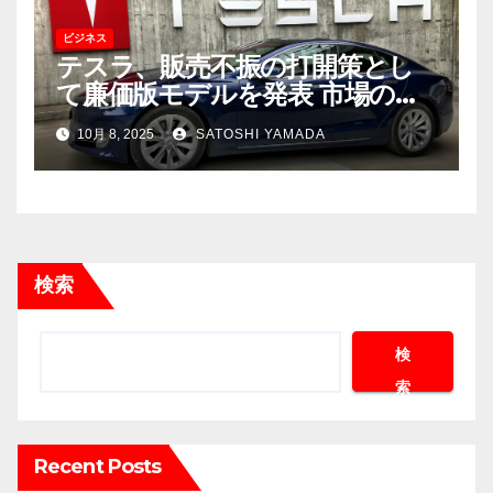
ビジネス
テスラ、販売不振の打開策とし
て廉価版モデルを発表 市場の反
応は限定的
10月 8, 2025
SATOSHI YAMADA
検索
検
索
Recent Posts