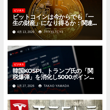
ビジネス
ビットコインは今からでも「一
生の財産」になり得るか：関連
企業の動向と長期的な資産価値
4月 13, 2026
7FIYXLTCY3
ビジネス
韓国KOSPI、トランプ氏の「関
税爆弾」を消化し5000ポイント
台を奪還 驚異的な粘り腰を見
1月 27, 2026
TAKAO YAMADA
せる市場