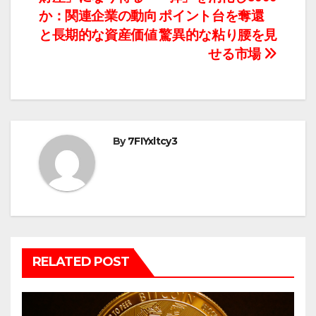
ナ
か：関連企業の動向
ポイント台を奪還
と長期的な資産価値
驚異的な粘り腰を見
ビ
せる市場
ゲ
ー
シ
By
7FIYxltcy3
ョ
ン
RELATED POST