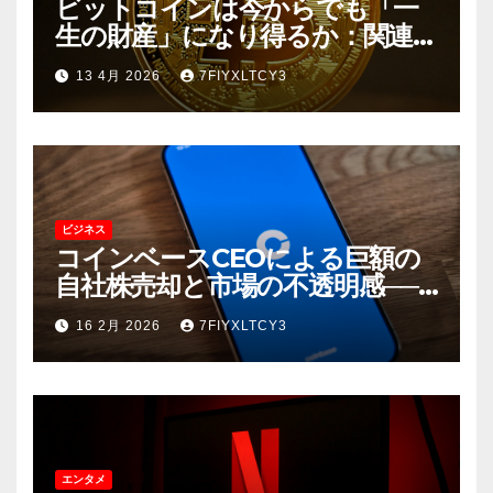
ビットコインは今からでも「一
生の財産」になり得るか：関連企
業の動向と長期的な資産価値
13 4月 2026
7FIYXLTCY3
ビジネス
コインベースCEOによる巨額の
自社株売却と市場の不透明感──5
億ドル超の「売り」が示唆する
16 2月 2026
7FIYXLTCY3
もの
エンタメ