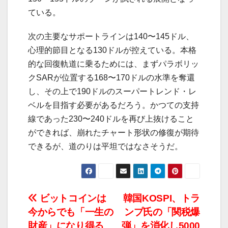
ている。
次の主要なサポートラインは140〜145ドル、
心理的節目となる130ドルが控えている。本格
的な回復軌道に乗るためには、まずパラボリッ
クSARが位置する168〜170ドルの水準を奪還
し、その上で190ドルのスーパートレンド・レ
ベルを目指す必要があるだろう。かつての支持
線であった230〜240ドルを再び上抜けること
ができれば、崩れたチャート形状の修復が期待
できるが、道のりは平坦ではなさそうだ。
投
ビットコインは
韓国KOSPI、トラ
今からでも「一生の
ンプ氏の「関税爆
稿
財産」になり得る
弾」を消化し5000