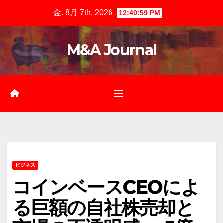
Skip
金. 8月 7th, 2026
12:41:00 PM
to
content
M&A Journal
ビジネス
コインベースCEOによ
る巨額の自社株売却と