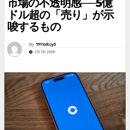
市場の不透明感──5億
ドル超の「売り」が示
唆するもの
By
7FIYxltcy3
2月 16, 2026